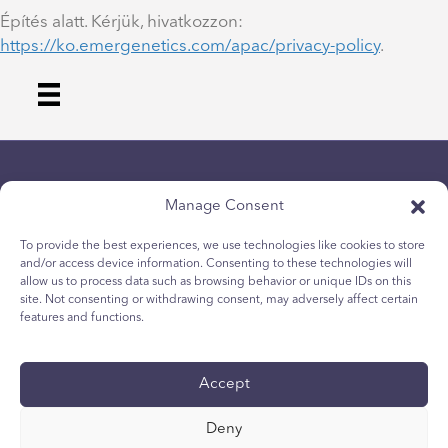
Építés alatt. Kérjük, hivatkozzon:
https://ko.emergenetics.com/apac/privacy-policy
.
Manage Consent
To provide the best experiences, we use technologies like cookies to store
and/or access device information. Consenting to these technologies will
allow us to process data such as browsing behavior or unique IDs on this
개인 정보보호 정책
site. Not consenting or withdrawing consent, may adversely affect certain
청소년 쿠키 정책
features and functions.
쿠키 정책
이용 약관
Accept
기술 보고서
국제 접근성 성명서
Deny