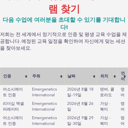
램 찾기
다음 수업에 여러분을 초대할 수 있기를 기대합니
다!
저희는 전 세계에서 정기적으로 인증 및 평생 교육 수업을 제
공합니다. 예정된 교육 일정을 확인하여 자신에게 맞는 세션
을 찾아보세요.
언
인증
주최
날짜
위치
어
어소시에이
Emergenetics
2026년 8월 18
덴버, 콜
영
트 인증
International
일–19일
로라도
어
리더십 액셀
Emergenetics
2026년 8월 26
가상 -
영
러레이터
International
일
북미
어
어소시에이
Emergenetics
2026년 9월 29
가상 -
영
트 인증
International
일–30일
북미
어