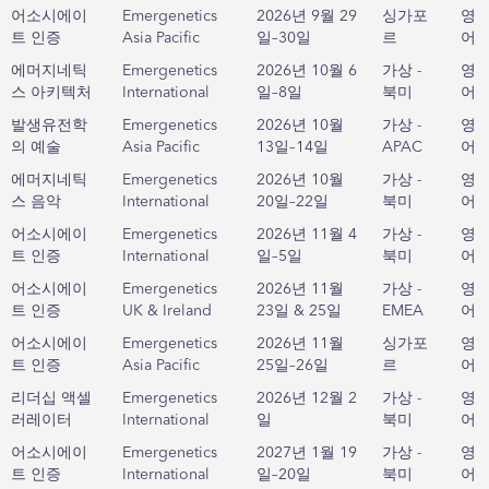
어소시에이
Emergenetics
2026년 9월 29
싱가포
영
트 인증
Asia Pacific
일–30일
르
어
에머지네틱
Emergenetics
2026년 10월 6
가상 -
영
스 아키텍처
International
일–8일
북미
어
발생유전학
Emergenetics
2026년 10월
가상 -
영
의 예술
Asia Pacific
13일–14일
APAC
어
에머지네틱
Emergenetics
2026년 10월
가상 -
영
스 음악
International
20일–22일
북미
어
어소시에이
Emergenetics
2026년 11월 4
가상 -
영
트 인증
International
일–5일
북미
어
어소시에이
Emergenetics
2026년 11월
가상 -
영
트 인증
UK & Ireland
23일 & 25일
EMEA
어
어소시에이
Emergenetics
2026년 11월
싱가포
영
트 인증
Asia Pacific
25일–26일
르
어
리더십 액셀
Emergenetics
2026년 12월 2
가상 -
영
러레이터
International
일
북미
어
어소시에이
Emergenetics
2027년 1월 19
가상 -
영
트 인증
International
일–20일
북미
어