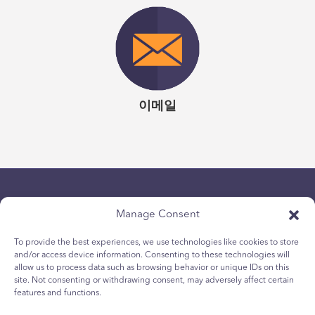
이메일
Manage Consent
To provide the best experiences, we use technologies like cookies to store
and/or access device information. Consenting to these technologies will
allow us to process data such as browsing behavior or unique IDs on this
개인 정보보호 정책
site. Not consenting or withdrawing consent, may adversely affect certain
청소년 쿠키 정책
features and functions.
쿠키 정책